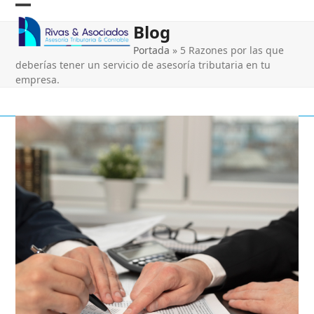
Skip
Open
Close
to
Blog
content
mobile
mobile
Portada
»
5 Razones por las que
menu
menu
deberías tener un servicio de asesoría tributaria en tu
empresa.