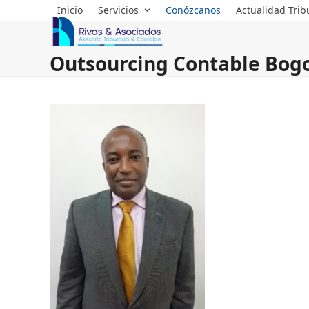
Skip
Inicio
Servicios
Conózcanos
Actualidad Trib
to
content
Outsourcing Contable Bog