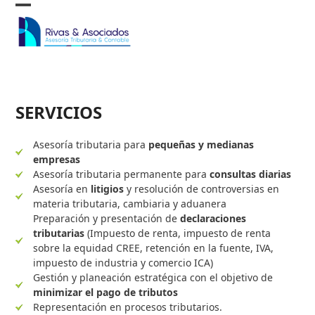
Skip
Open
Close
to
content
mobile
mobile
menu
menu
SERVICIOS
Asesoría tributaria para
pequeñas y medianas
empresas
Asesoría tributaria permanente para
consultas diarias
Asesoría en
litigios
y resolución de controversias en
materia tributaria, cambiaria y aduanera
Preparación y presentación de
declaraciones
tributarias
(Impuesto de renta, impuesto de renta
sobre la equidad CREE, retención en la fuente, IVA,
impuesto de industria y comercio ICA)
Gestión y planeación estratégica con el objetivo de
minimizar el pago de tributos
Representación en procesos tributarios.