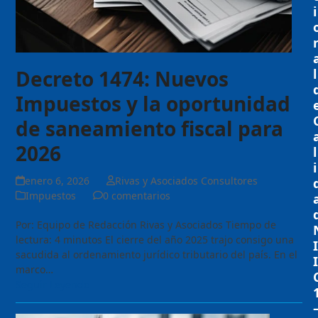
i
Decreto 1474: Nuevos
l
Impuestos y la oportunidad
de saneamiento fiscal para
2026
l
i
enero 6, 2026
Rivas y Asociados Consultores
Impuestos
0 comentarios
Por: Equipo de Redacción Rivas y Asociados Tiempo de
lectura: 4 minutos El cierre del año 2025 trajo consigo una
I
sacudida al ordenamiento jurídico tributario del país. En el
I
marco…
Seguir Leyendo