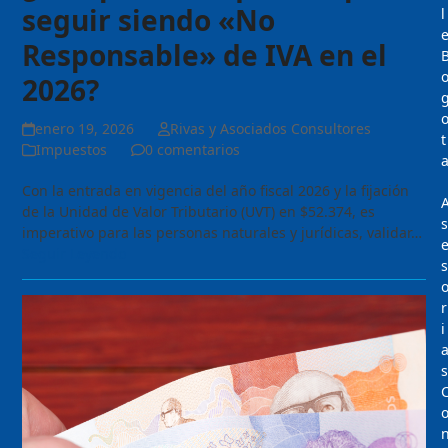
seguir siendo «No
l
Responsable» de IVA en el
2026?
enero 19, 2026
Rivas y Asociados Consultores
t
Impuestos
0 comentarios
Con la entrada en vigencia del año fiscal 2026 y la fijación
de la Unidad de Valor Tributario (UVT) en $52.374, es
s
imperativo para las personas naturales y jurídicas, validar…
Seguir Leyendo
s
r
i
s