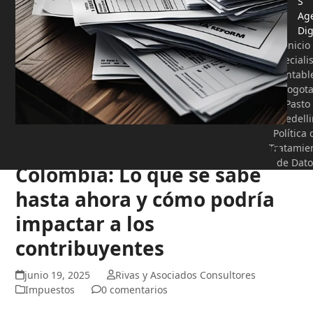
S
Ag
Dig
Inicio
Especiali
Contabl
Bogot
Pasto
Medelli
Política 
Reforma Tributaria 2025 en
Tratamie
de Dato
Colombia: Lo que se sabe
hasta ahora y cómo podría
impactar a los
contribuyentes
junio 19, 2025
Rivas y Asociados Consultores
Impuestos
0 comentarios