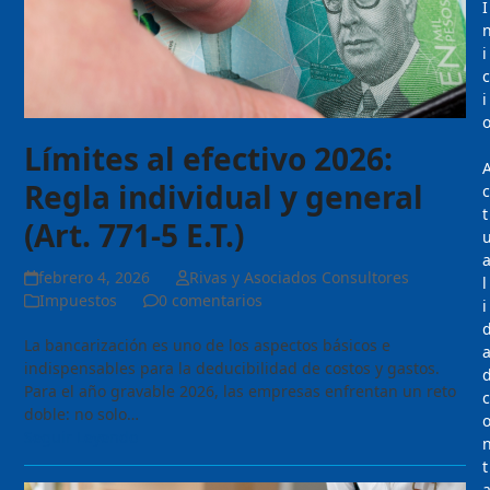
I
i
c
i
Límites al efectivo 2026:
Regla individual y general
c
t
(Art. 771-5 E.T.)
febrero 4, 2026
Rivas y Asociados Consultores
l
Impuestos
0 comentarios
i
La bancarización es uno de los aspectos básicos e
indispensables para la deducibilidad de costos y gastos.
Para el año gravable 2026, las empresas enfrentan un reto
c
doble: no solo…
Seguir Leyendo
t