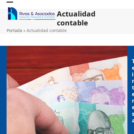
Skip
Open
Close
to
Actualidad
content
mobile
mobile
contable
menu
menu
Portada
»
Actualidad contable
i