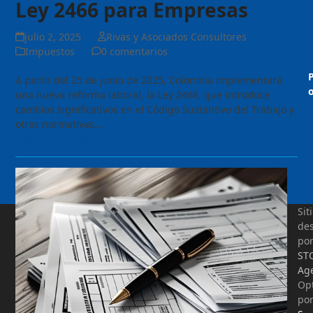
Ley 2466 para Empresas
julio 2, 2025
Rivas y Asociados Consultores
Impuestos
0 comentarios
A partir del 25 de junio de 2025, Colombia implementará
o
una nueva reforma laboral, la Ley 2466, que introduce
cambios significativos en el Código Sustantivo del Trabajo y
otras normativas…
Seguir Leyendo
Sit
des
po
ST
Ag
Op
po