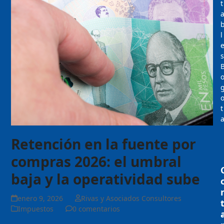
t
l
s
t
Retención en la fuente por
compras 2026: el umbral
baja y la operatividad sube
enero 9, 2026
Rivas y Asociados Consultores
Impuestos
0 comentarios