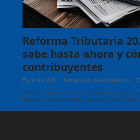
Reforma Tributaria 20
sabe hasta ahora y có
contribuyentes
junio 19, 2025
Rivas y Asociados Consultores
El Ministerio de Hacienda se prepara para presentar un
de 2025. Su objetivo: recaudar entre $19 y $25 billones
Seguir Leyendo