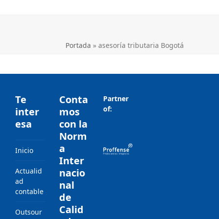
Portada
»
asesoría tributaria Bogotá
Te
Conta
Partner
of:
inter
mos
esa
con la
Norm
a
Inicio
Inter
Actualid
nacio
ad
nal
contable
de
Calid
Outsour