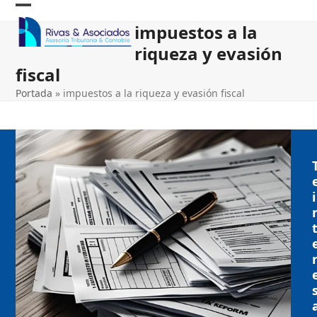
Skip
Open
Close
to
impuestos a la
content
mobile
mobile
riqueza y evasión
menu
menu
fiscal
Portada
»
impuestos a la riqueza y evasión fiscal
i