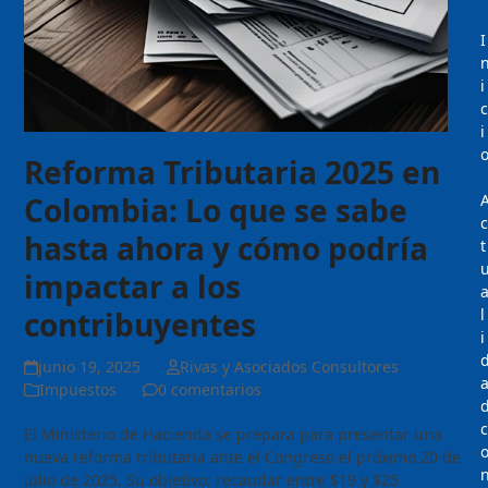
I
i
c
i
Reforma Tributaria 2025 en
Colombia: Lo que se sabe
c
hasta ahora y cómo podría
t
impactar a los
contribuyentes
l
i
junio 19, 2025
Rivas y Asociados Consultores
Impuestos
0 comentarios
c
El Ministerio de Hacienda se prepara para presentar una
nueva reforma tributaria ante el Congreso el próximo 20 de
julio de 2025. Su objetivo: recaudar entre $19 y $25