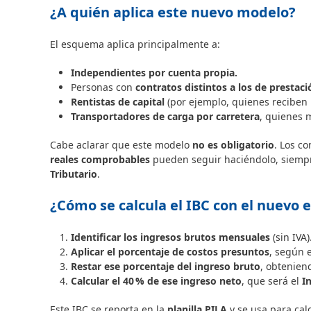
¿A quién aplica este nuevo modelo?
El esquema aplica principalmente a:
Independientes por cuenta propia.
Personas con
contratos distintos a los de prestaci
Rentistas de capital
(por ejemplo, quienes reciben 
Transportadores de carga por carretera
, quienes 
Cabe aclarar que este modelo
no es obligatorio
. Los c
reales comprobables
pueden seguir haciéndolo, siempr
Tributario
.
¿Cómo se calcula el IBC con el nuevo
Identificar los ingresos brutos mensuales
(sin IVA)
Aplicar el porcentaje de costos presuntos
, según 
Restar ese porcentaje del ingreso bruto
, obteniend
Calcular el 40 % de ese ingreso neto
, que será el
I
Este IBC se reporta en la
planilla PILA
y se usa para calc