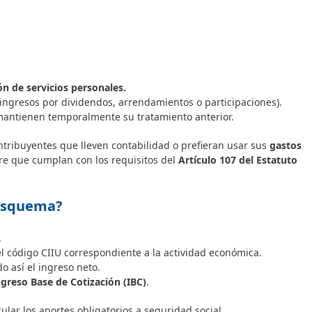
ón de servicios personales.
ingresos por dividendos, arrendamientos o participaciones).
mantienen temporalmente su tratamiento anterior.
ontribuyentes que lleven contabilidad o prefieran usar sus
gastos
e que cumplan con los requisitos del
Artículo 107 del Estatuto
 esquema?
.
el código CIIU correspondiente a la actividad económica.
o así el ingreso neto.
ngreso Base de Cotización (IBC)
.
ular los aportes obligatorios a seguridad social.