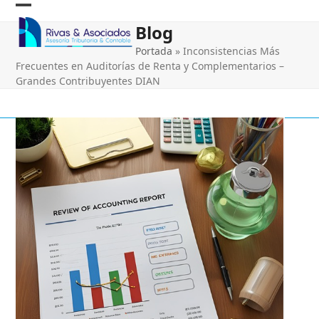
Skip
Open
Close
to
Blog
content
mobile
mobile
Portada
»
Inconsistencias Más
menu
menu
Frecuentes en Auditorías de Renta y Complementarios –
Grandes Contribuyentes DIAN