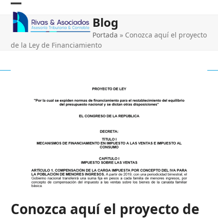
Skip
Open
Close
to
Blog
content
mobile
mobile
Portada
»
Conozca aquí el proyecto
menu
menu
de la Ley de Financiamiento
Conozca aquí el proyecto de