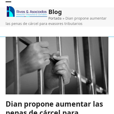
Skip
Open
Close
to
Blog
content
mobile
mobile
Portada
»
Dian propone aumentar
menu
menu
las penas de cárcel para evasores tributarios
Dian propone aumentar las
penas de cárcel para