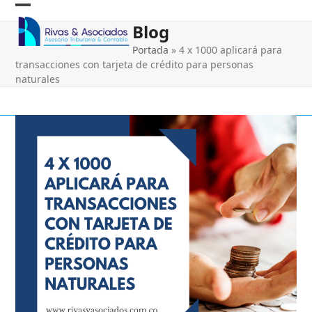
Skip
Open
Close
to
Blog
content
mobile
mobile
Portada
»
4 x 1000 aplicará para
menu
menu
transacciones con tarjeta de crédito para personas
naturales