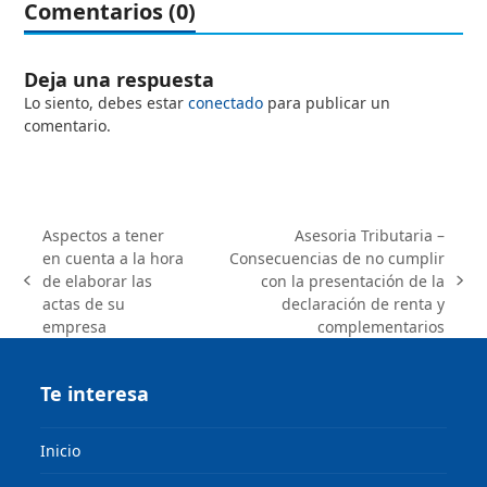
Comentarios (0)
Deja una respuesta
Lo siento, debes estar
conectado
para publicar un
comentario.
Aspectos a tener
Asesoria Tributaria –
en cuenta a la hora
Consecuencias de no cumplir
de elaborar las
con la presentación de la
previous
next
actas de su
declaración de renta y
post:
post:
empresa
complementarios
Te interesa
Inicio