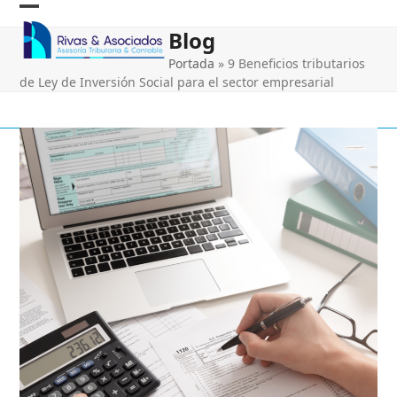
Skip
Open
Close
to
Blog
content
mobile
mobile
Portada
»
9 Beneficios tributarios
menu
menu
de Ley de Inversión Social para el sector empresarial