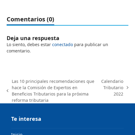
Comentarios (0)
Deja una respuesta
Lo siento, debes estar
conectado
para publicar un
comentario.
Las 10 principales recomendaciones que
Calendario
hace la Comisión de Expertos en
Tributario
next
previous
Beneficios Tributarios para la próxima
2022
post:
post:
reforma tributaria
Te interesa
Inicio