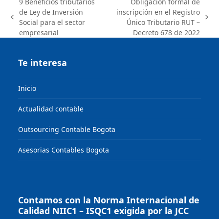
9 Beneficios tributarios
Obligación formal de
de Ley de Inversión
inscripción en el Registro
previous
next
Social para el sector
Único Tributario ­RUT –
post:
post:
empresarial
Decreto 678 de 2022
Te interesa
Inicio
Actualidad contable
Outsourcing Contable Bogota
Asesorias Contables Bogota
Contamos con la Norma Internacional de
Calidad NIIC1 – ISQC1 exigida por la JCC