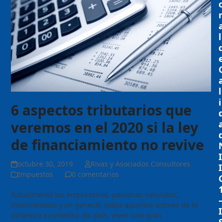
l
l
i
6 aspectos tributarios que
veremos en el 2020 si la ley
de financiamiento no revive
I
octubre 30, 2019
Rivas y Asociados Consultores
I
Impuestos
0 comentarios
Actualmente los empresarios, personas naturales,
inversionistas y en general, todos aquellos actores de la
I
dinámica económica del país, viven una gran