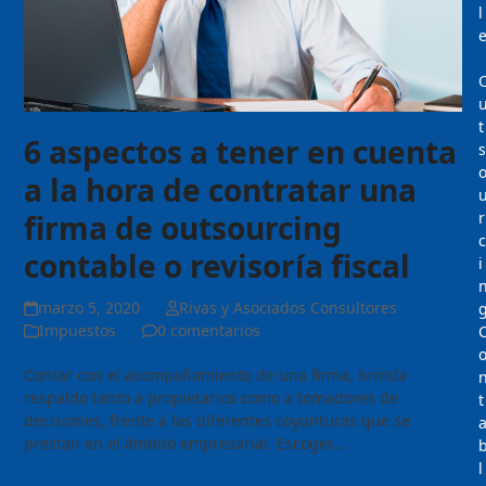
l
t
6 aspectos a tener en cuenta
s
a la hora de contratar una
firma de outsourcing
r
c
contable o revisoría fiscal
i
marzo 5, 2020
Rivas y Asociados Consultores
Impuestos
0 comentarios
Contar con el acompañamiento de una firma, brinda
respaldo tanto a propietarios como a tomadores de
t
decisiones, frente a las diferentes coyunturas que se
prestan en el ámbito empresarial. Escoger…
Seguir Leyendo
l