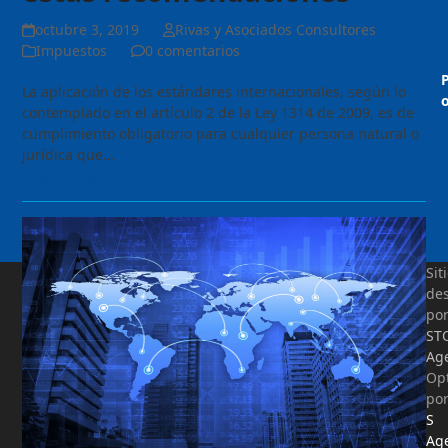
octubre 3, 2019
Rivas y Asociados Consultores
Impuestos
0 comentarios
La aplicación de los estándares internacionales, según lo
o
contemplado en el artículo 2 de la Ley 1314 de 2009, es de
cumplimiento obligatorio para cualquier persona natural o
jurídica que…
Seguir Leyendo
Sit
des
po
ST
Ag
Op
po
S
Ag