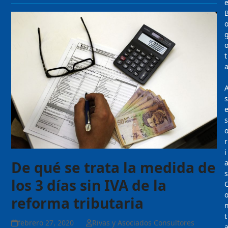
t
s
s
r
i
De qué se trata la medida de
s
los 3 días sin IVA de la
reforma tributaria
t
febrero 27, 2020
Rivas y Asociados Consultores