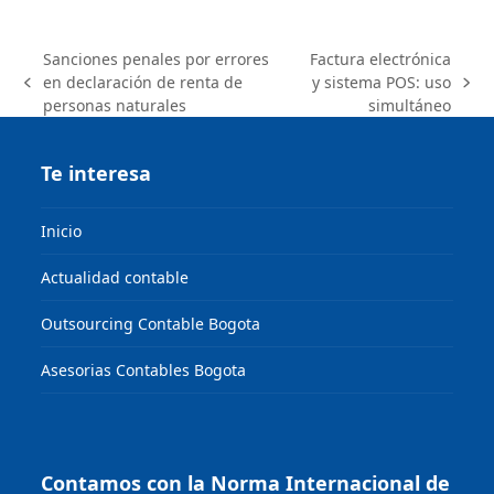
Sanciones penales por errores
Factura electrónica
en declaración de renta de
y sistema POS: uso
previous
next
personas naturales
simultáneo
post:
post:
Te interesa
Inicio
Actualidad contable
Outsourcing Contable Bogota
Asesorias Contables Bogota
Contamos con la Norma Internacional de