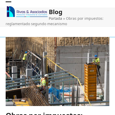
Skip
Open
Close
to
Blog
content
mobile
mobile
Portada
»
Obras por impuestos:
menu
menu
reglamentado segundo mecanismo