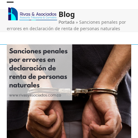
Skip
Open
Close
to
Blog
content
mobile
mobile
Portada
»
Sanciones penales por
menu
menu
errores en declaración de renta de personas naturales