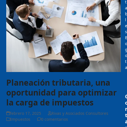
t
l
s
t
Planeación tributaria, una
oportunidad para optimizar
la carga de impuestos
febrero 17, 2025
Rivas y Asociados Consultores
Impuestos
0 comentarios