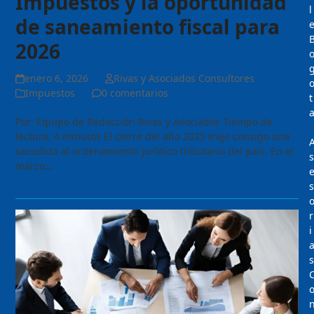
Impuestos y la oportunidad
l
de saneamiento fiscal para
2026
enero 6, 2026
Rivas y Asociados Consultores
Impuestos
0 comentarios
t
Por: Equipo de Redacción Rivas y Asociados Tiempo de
lectura: 4 minutos El cierre del año 2025 trajo consigo una
sacudida al ordenamiento jurídico tributario del país. En el
s
marco…
Seguir Leyendo
s
r
i
s