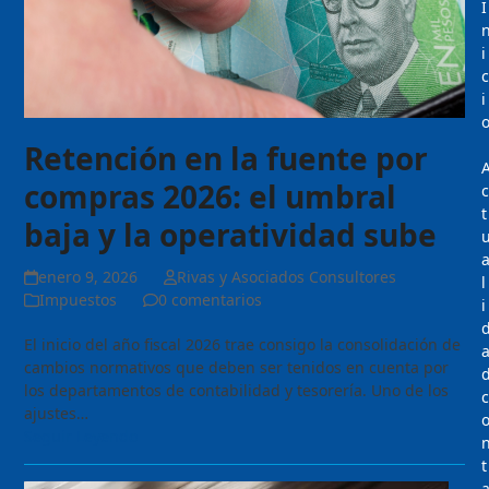
I
i
c
i
Retención en la fuente por
compras 2026: el umbral
c
t
baja y la operatividad sube
enero 9, 2026
Rivas y Asociados Consultores
l
Impuestos
0 comentarios
i
El inicio del año fiscal 2026 trae consigo la consolidación de
cambios normativos que deben ser tenidos en cuenta por
los departamentos de contabilidad y tesorería. Uno de los
c
ajustes…
Seguir Leyendo
t