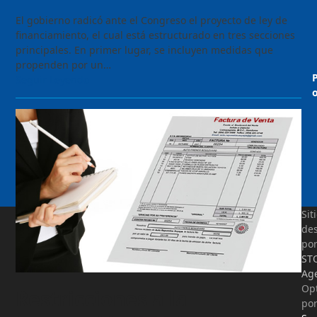
El gobierno radicó ante el Congreso el proyecto de ley de
financiamiento, el cual está estructurado en tres secciones
principales. En primer lugar, se incluyen medidas que
propenden por un…
Seguir Leyendo
o
Sit
des
po
ST
Ag
Op
Restricciones a la
po