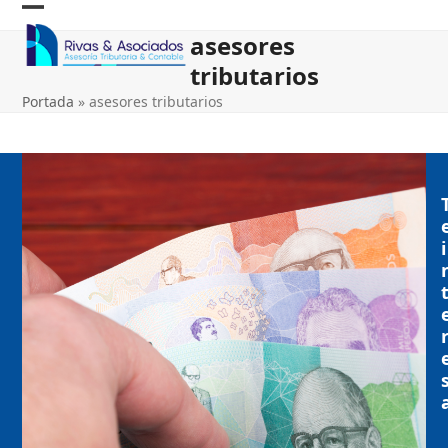
Skip
Open
Close
to
asesores
content
mobile
mobile
tributarios
menu
menu
Portada
»
asesores tributarios
i