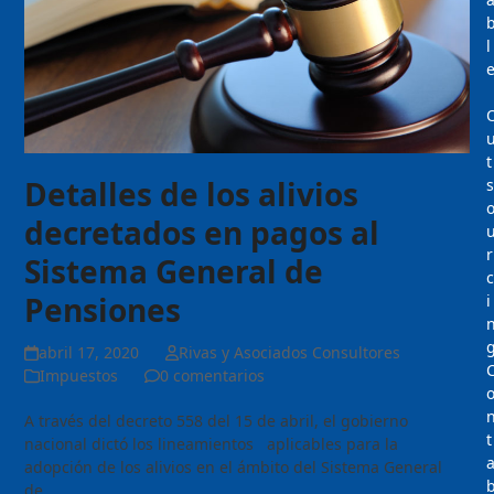
l
t
Detalles de los alivios
s
decretados en pagos al
r
Sistema General de
c
Pensiones
i
abril 17, 2020
Rivas y Asociados Consultores
Impuestos
0 comentarios
A través del decreto 558 del 15 de abril, el gobierno
t
nacional dictó los lineamientos aplicables para la
adopción de los alivios en el ámbito del Sistema General
de…