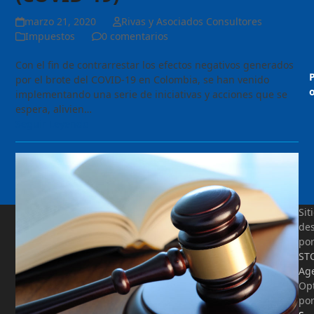
marzo 21, 2020
Rivas y Asociados Consultores
Impuestos
0 comentarios
Con el fin de contrarrestar los efectos negativos generados
por el brote del COVID-19 en Colombia, se han venido
o
implementando una serie de iniciativas y acciones que se
espera, alivien…
Seguir Leyendo
Sit
des
po
ST
Ag
Op
po