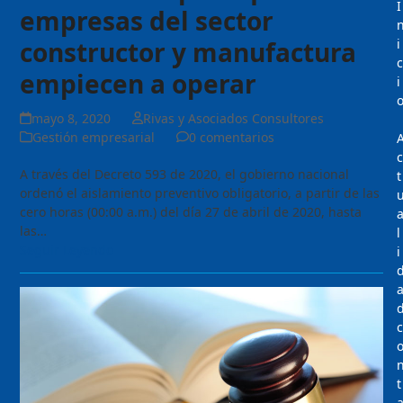
I
empresas del sector
constructor y manufactura
i
c
empiecen a operar
i
mayo 8, 2020
Rivas y Asociados Consultores
Gestión empresarial
0 comentarios
c
A través del Decreto 593 de 2020, el gobierno nacional
t
ordenó el aislamiento preventivo obligatorio, a partir de las
cero horas (00:00 a.m.) del día 27 de abril de 2020, hasta
las…
l
Seguir Leyendo
i
c
t