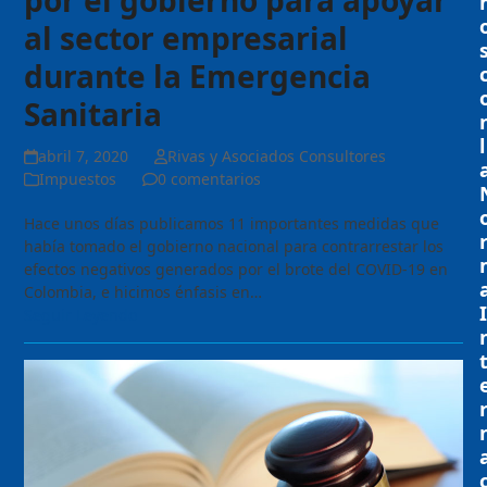
por el gobierno para apoyar
al sector empresarial
durante la Emergencia
Sanitaria
l
abril 7, 2020
Rivas y Asociados Consultores
Impuestos
0 comentarios
Hace unos días publicamos 11 importantes medidas que
había tomado el gobierno nacional para contrarrestar los
efectos negativos generados por el brote del COVID-19 en
Colombia, e hicimos énfasis en…
I
Seguir Leyendo