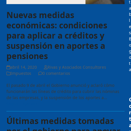
t
Nuevas medidas
l
económicas: condiciones
s
para aplicar a créditos y
suspensión en aportes a
pensiones
t
abril 14, 2020
Rivas y Asociados Consultores
Impuestos
0 comentarios
El pasado 9 de abril el Gobierno anunció y aclaró cómo
funcionarán las líneas de crédito para cubrir las nóminas
de las empresas, y la suspensión de los aportes a…
Seguir Leyendo
Últimas medidas tomadas