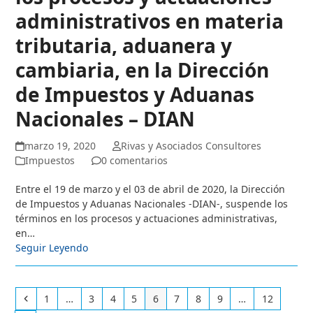
administrativos en materia
tributaria, aduanera y
cambiaria, en la Dirección
de Impuestos y Aduanas
Nacionales – DIAN
marzo 19, 2020
Rivas y Asociados Consultores
Impuestos
0 comentarios
Entre el 19 de marzo y el 03 de abril de 2020, la Dirección
de Impuestos y Aduanas Nacionales -DIAN-, suspende los
términos en los procesos y actuaciones administrativas,
en…
Seguir Leyendo
Anterior
Page
Page
Page
Page
Page
Page
Page
Page
Page
1
…
3
4
5
6
7
8
9
…
12