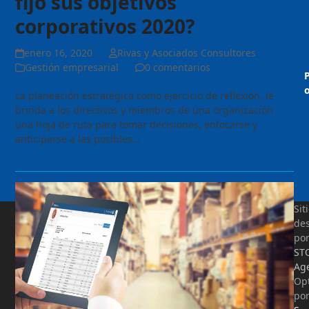
fijó sus objetivos
corporativos 2020?
enero 16, 2020
Rivas y Asociados Consultores
Gestión empresarial
0 comentarios
o
La planeación estratégica como ejercicio de reflexión, le
brinda a los directivos y miembros de una organización
una hoja de ruta para tomar decisiones, enfocarse y
anticiparse a las posibles…
Seguir Leyendo
Sit
des
po
ST
Ag
Op
po