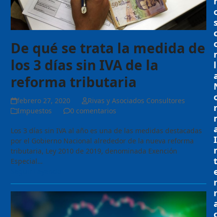
De qué se trata la medida de
los 3 días sin IVA de la
l
reforma tributaria
febrero 27, 2020
Rivas y Asociados Consultores
Impuestos
0 comentarios
Los 3 días sin IVA al año es una de las medidas destacadas
I
por el Gobierno Nacional alrededor de la nueva reforma
tributaria, Ley 2010 de 2019, denominada Exención
Especial…
Seguir Leyendo