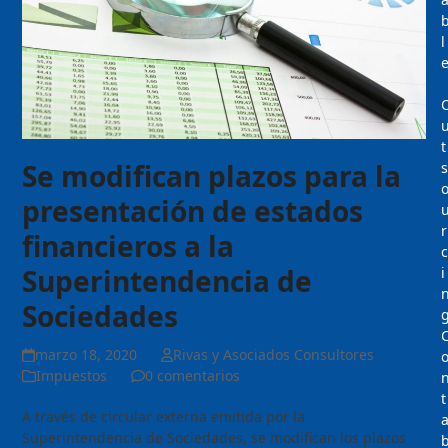
l
t
Se modifican plazos para la
s
presentación de estados
r
financieros a la
c
Superintendencia de
i
Sociedades
marzo 18, 2020
Rivas y Asociados Consultores
Impuestos
0 comentarios
t
A través de circular externa emitida por la
Superintendencia de Sociedades, se modifican los plazos