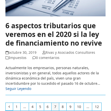
6 aspectos tributarios que
veremos en el 2020 si la ley
de financiamiento no revive
octubre 30, 2019
Rivas y Asociados Consultores
Impuestos
0 comentarios
Actualmente los empresarios, personas naturales,
inversionistas y en general, todos aquellos actores de la
dinámica económica del país, viven una gran
incertidumbre por lo sucedido el pasado 16 de octubre…
Seguir Leyendo
Anterior
Page
Page
Page
Page
Page
Page
Page
Page
Page
1
…
4
5
6
7
8
9
10
…
12