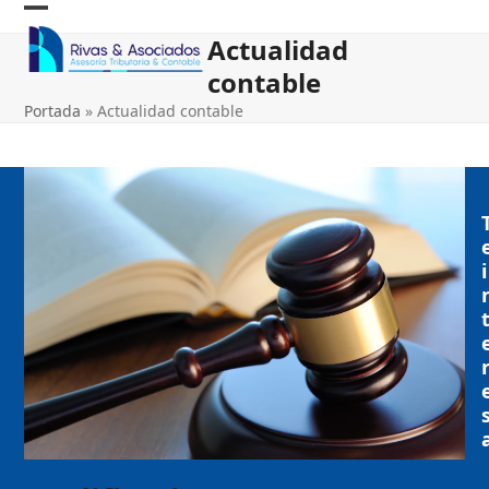
Skip
Open
Close
to
Actualidad
content
mobile
mobile
contable
menu
menu
Portada
»
Actualidad contable
i