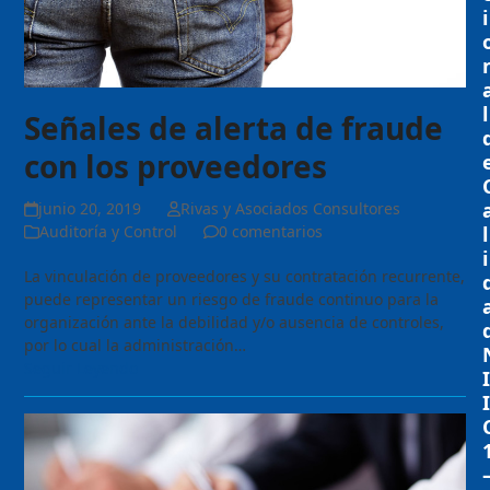
i
l
Señales de alerta de fraude
con los proveedores
junio 20, 2019
Rivas y Asociados Consultores
Auditoría y Control
0 comentarios
l
i
La vinculación de proveedores y su contratación recurrente,
puede representar un riesgo de fraude continuo para la
organización ante la debilidad y/o ausencia de controles,
por lo cual la administración…
Seguir Leyendo
I
I