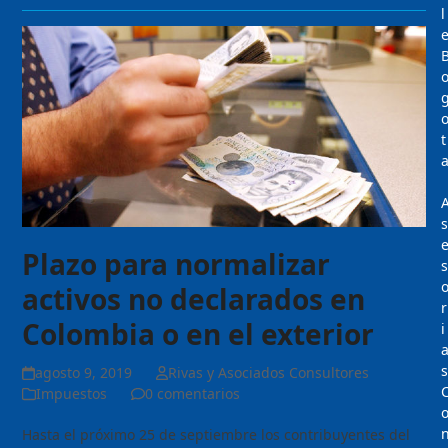
l
t
s
Plazo para normalizar
s
activos no declarados en
r
Colombia o en el exterior
i
s
agosto 9, 2019
Rivas y Asociados Consultores
Impuestos
0 comentarios
Hasta el próximo 25 de septiembre los contribuyentes del